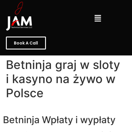
Book A Call
Betninja graj w sloty
i kasyno na żywo w
Polsce
Betninja Wpłaty i wypłaty