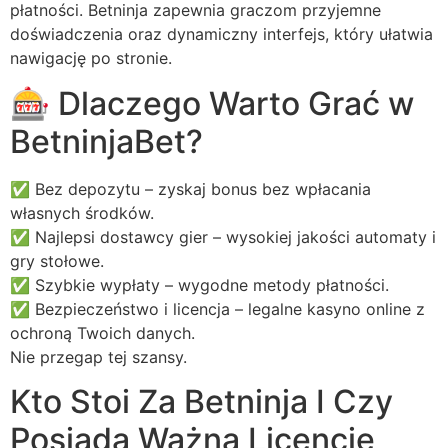
płatności. Betninja zapewnia graczom przyjemne
doświadczenia oraz dynamiczny interfejs, który ułatwia
nawigację po stronie.
🎰 Dlaczego Warto Grać w
BetninjaBet?
✅ Bez depozytu – zyskaj bonus bez wpłacania
własnych środków.
✅ Najlepsi dostawcy gier – wysokiej jakości automaty i
gry stołowe.
✅ Szybkie wypłaty – wygodne metody płatności.
✅ Bezpieczeństwo i licencja – legalne kasyno online z
ochroną Twoich danych.
Nie przegap tej szansy.
Kto Stoi Za Betninja I Czy
Posiada Ważną Licencję