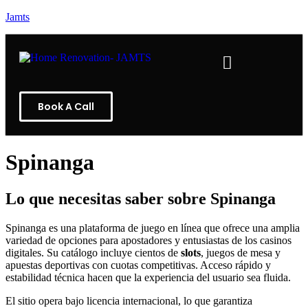
Jamts
Book A Call
Spinanga
Lo que necesitas saber sobre Spinanga
Spinanga es una plataforma de juego en línea que ofrece una amplia
variedad de opciones para apostadores y entusiastas de los casinos
digitales. Su catálogo incluye cientos de
slots
, juegos de mesa y
apuestas deportivas con cuotas competitivas. Acceso rápido y
estabilidad técnica hacen que la experiencia del usuario sea fluida.
El sitio opera bajo licencia internacional, lo que garantiza